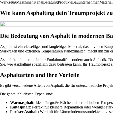
Werkzeug
Maschinen
Kanal
Beratung
Produkte
Bauunternehmen
Material
Wie kann Asphalting dein Traumprojekt z
Die Bedeutung von Asphalt in modernen B
Asphalt ist ein vielseitiges und langlebiges Material, das in vielen Ba
Starkregen und extremen Temperaturen standzuhalten, macht ihn zur e
Asphalt kombiniert nicht nur Funktionalität, sondern auch Ästhetik. Di
Sie, wie Asphalting spezifisch dazu beitragen kann, Ihr Traumprojekt zu
Asphaltarten und ihre Vorteile
Es gibt verschiedene Arten von Asphalt, die für unterschiedliche Projekt
Die gebräuchlichsten Typen sind:
Warmasphalt:
Ideal für große Flächen, da er bei hohen Temper
Kaltasphalt:
Perfekt für kleinere Reparaturen oder weniger stark
Poröser Asphalt:
Wird oft für Lärmminderungsprojekte eingese