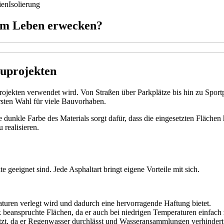
ien
Isolierung
um Leben erwecken?
auprojekten
uprojekten verwendet wird. Von Straßen über Parkplätze bis hin zu Sport
rsten Wahl für viele Bauvorhaben.
e dunkle Farbe des Materials sorgt dafür, dass die eingesetzten Fläche
 realisieren.
e geeignet sind. Jede Asphaltart bringt eigene Vorteile mit sich.
aturen verlegt wird und dadurch eine hervorragende Haftung bietet.
 beanspruchte Flächen, da er auch bei niedrigen Temperaturen einfach z
tzt, da er Regenwasser durchlässt und Wasseransammlungen verhindert