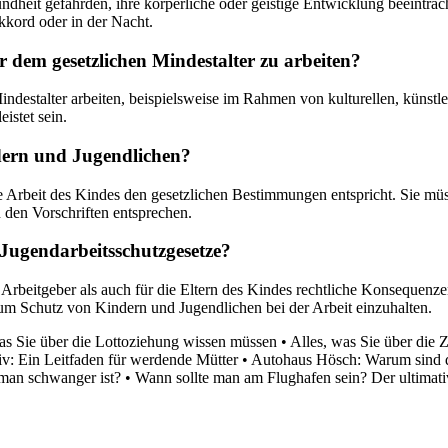
ndheit gefährden, ihre körperliche oder geistige Entwicklung beeinträ
kkord oder in der Nacht.
 dem gesetzlichen Mindestalter zu arbeiten?
indestalter arbeiten, beispielsweise im Rahmen von kulturellen, künstl
stet sein.
ndern und Jugendlichen?
 die Arbeit des Kindes den gesetzlichen Bestimmungen entspricht. Sie
 den Vorschriften entsprechen.
Jugendarbeitsschutzgesetze?
rbeitgeber als auch für die Eltern des Kindes rechtliche Konsequenzen
um Schutz von Kindern und Jugendlichen bei der Arbeit einzuhalten.
as Sie über die Lottoziehung wissen müssen
•
Alles, was Sie über die
iv: Ein Leitfaden für werdende Mütter
•
Autohaus Hösch: Warum sind di
 man schwanger ist?
•
Wann sollte man am Flughafen sein? Der ultimativ