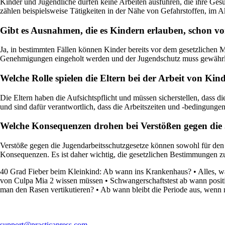
Kinder und Jugendliche dürfen keine Arbeiten ausführen, die ihre Gesu
zählen beispielsweise Tätigkeiten in der Nähe von Gefahrstoffen, im A
Gibt es Ausnahmen, die es Kindern erlauben, schon vor
Ja, in bestimmten Fällen können Kinder bereits vor dem gesetzlichen M
Genehmigungen eingeholt werden und der Jugendschutz muss gewährlei
Welche Rolle spielen die Eltern bei der Arbeit von Ki
Die Eltern haben die Aufsichtspflicht und müssen sicherstellen, dass
und sind dafür verantwortlich, dass die Arbeitszeiten und -bedingungen
Welche Konsequenzen drohen bei Verstößen gegen die 
Verstöße gegen die Jugendarbeitsschutzgesetze können sowohl für den A
Konsequenzen. Es ist daher wichtig, die gesetzlichen Bestimmungen z
40 Grad Fieber beim Kleinkind: Ab wann ins Krankenhaus?
•
Alles, w
von Culpa Mia 2 wissen müssen
•
Schwangerschaftstest ab wann posit
man den Rasen vertikutieren?
•
Ab wann bleibt die Periode aus, wenn
support@practicapress.com