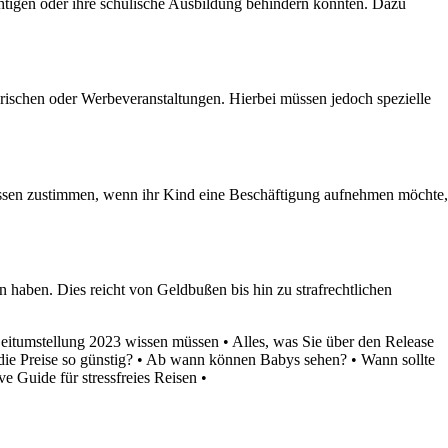
chtigen oder ihre schulische Ausbildung behindern könnten. Dazu
erischen oder Werbeveranstaltungen. Hierbei müssen jedoch spezielle
 müssen zustimmen, wenn ihr Kind eine Beschäftigung aufnehmen möchte,
 haben. Dies reicht von Geldbußen bis hin zu strafrechtlichen
 Zeitumstellung 2023 wissen müssen
•
Alles, was Sie über den Release
e Preise so günstig?
•
Ab wann können Babys sehen?
•
Wann sollte
e Guide für stressfreies Reisen
•