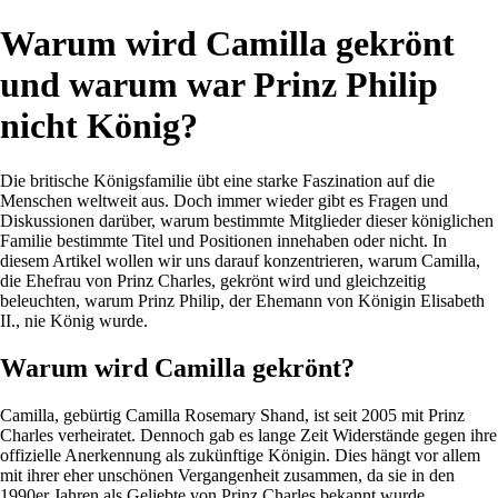
Warum wird Camilla gekrönt
und warum war Prinz Philip
nicht König?
Die britische Königsfamilie übt eine starke Faszination auf die
Menschen weltweit aus. Doch immer wieder gibt es Fragen und
Diskussionen darüber, warum bestimmte Mitglieder dieser königlichen
Familie bestimmte Titel und Positionen innehaben oder nicht. In
diesem Artikel wollen wir uns darauf konzentrieren, warum Camilla,
die Ehefrau von Prinz Charles, gekrönt wird und gleichzeitig
beleuchten, warum Prinz Philip, der Ehemann von Königin Elisabeth
II., nie König wurde.
Warum wird Camilla gekrönt?
Camilla, gebürtig Camilla Rosemary Shand, ist seit 2005 mit Prinz
Charles verheiratet. Dennoch gab es lange Zeit Widerstände gegen ihre
offizielle Anerkennung als zukünftige Königin. Dies hängt vor allem
mit ihrer eher unschönen Vergangenheit zusammen, da sie in den
1990er Jahren als Geliebte von Prinz Charles bekannt wurde.