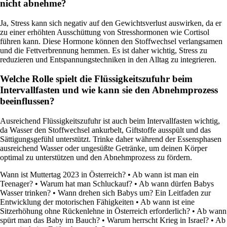
nicht abnehme?
Ja, Stress kann sich negativ auf den Gewichtsverlust auswirken, da er
zu einer erhöhten Ausschüttung von Stresshormonen wie Cortisol
führen kann. Diese Hormone können den Stoffwechsel verlangsamen
und die Fettverbrennung hemmen. Es ist daher wichtig, Stress zu
reduzieren und Entspannungstechniken in den Alltag zu integrieren.
Welche Rolle spielt die Flüssigkeitszufuhr beim
Intervallfasten und wie kann sie den Abnehmprozess
beeinflussen?
Ausreichend Flüssigkeitszufuhr ist auch beim Intervallfasten wichtig,
da Wasser den Stoffwechsel ankurbelt, Giftstoffe ausspült und das
Sättigungsgefühl unterstützt. Trinke daher während der Essensphasen
ausreichend Wasser oder ungesüßte Getränke, um deinen Körper
optimal zu unterstützen und den Abnehmprozess zu fördern.
Wann ist Muttertag 2023 in Österreich?
•
Ab wann ist man ein
Teenager?
•
Warum hat man Schluckauf?
•
Ab wann dürfen Babys
Wasser trinken?
•
Wann drehen sich Babys um? Ein Leitfaden zur
Entwicklung der motorischen Fähigkeiten
•
Ab wann ist eine
Sitzerhöhung ohne Rückenlehne in Österreich erforderlich?
•
Ab wann
spürt man das Baby im Bauch?
•
Warum herrscht Krieg in Israel?
•
Ab