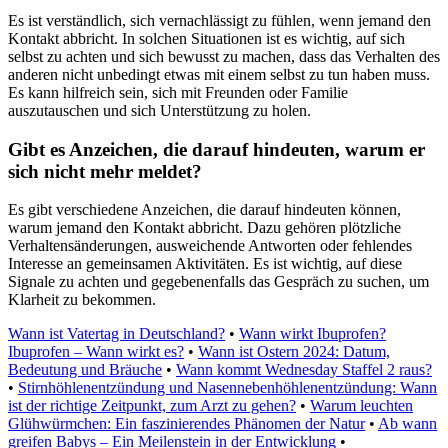
Es ist verständlich, sich vernachlässigt zu fühlen, wenn jemand den
Kontakt abbricht. In solchen Situationen ist es wichtig, auf sich
selbst zu achten und sich bewusst zu machen, dass das Verhalten des
anderen nicht unbedingt etwas mit einem selbst zu tun haben muss.
Es kann hilfreich sein, sich mit Freunden oder Familie
auszutauschen und sich Unterstützung zu holen.
Gibt es Anzeichen, die darauf hindeuten, warum er
sich nicht mehr meldet?
Es gibt verschiedene Anzeichen, die darauf hindeuten können,
warum jemand den Kontakt abbricht. Dazu gehören plötzliche
Verhaltensänderungen, ausweichende Antworten oder fehlendes
Interesse an gemeinsamen Aktivitäten. Es ist wichtig, auf diese
Signale zu achten und gegebenenfalls das Gespräch zu suchen, um
Klarheit zu bekommen.
Wann ist Vatertag in Deutschland?
•
Wann wirkt Ibuprofen?
Ibuprofen – Wann wirkt es?
•
Wann ist Ostern 2024: Datum,
Bedeutung und Bräuche
•
Wann kommt Wednesday Staffel 2 raus?
•
Stirnhöhlenentzündung und Nasennebenhöhlenentzündung: Wann
ist der richtige Zeitpunkt, zum Arzt zu gehen?
•
Warum leuchten
Glühwürmchen: Ein faszinierendes Phänomen der Natur
•
Ab wann
greifen Babys – Ein Meilenstein in der Entwicklung
•