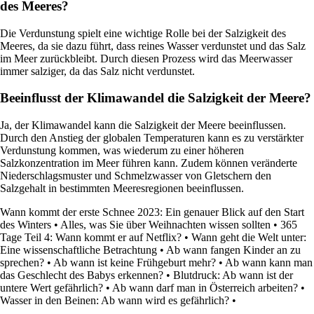
des Meeres?
Die Verdunstung spielt eine wichtige Rolle bei der Salzigkeit des
Meeres, da sie dazu führt, dass reines Wasser verdunstet und das Salz
im Meer zurückbleibt. Durch diesen Prozess wird das Meerwasser
immer salziger, da das Salz nicht verdunstet.
Beeinflusst der Klimawandel die Salzigkeit der Meere?
Ja, der Klimawandel kann die Salzigkeit der Meere beeinflussen.
Durch den Anstieg der globalen Temperaturen kann es zu verstärkter
Verdunstung kommen, was wiederum zu einer höheren
Salzkonzentration im Meer führen kann. Zudem können veränderte
Niederschlagsmuster und Schmelzwasser von Gletschern den
Salzgehalt in bestimmten Meeresregionen beeinflussen.
Wann kommt der erste Schnee 2023: Ein genauer Blick auf den Start
des Winters
•
Alles, was Sie über Weihnachten wissen sollten
•
365
Tage Teil 4: Wann kommt er auf Netflix?
•
Wann geht die Welt unter:
Eine wissenschaftliche Betrachtung
•
Ab wann fangen Kinder an zu
sprechen?
•
Ab wann ist keine Frühgeburt mehr?
•
Ab wann kann man
das Geschlecht des Babys erkennen?
•
Blutdruck: Ab wann ist der
untere Wert gefährlich?
•
Ab wann darf man in Österreich arbeiten?
•
Wasser in den Beinen: Ab wann wird es gefährlich?
•