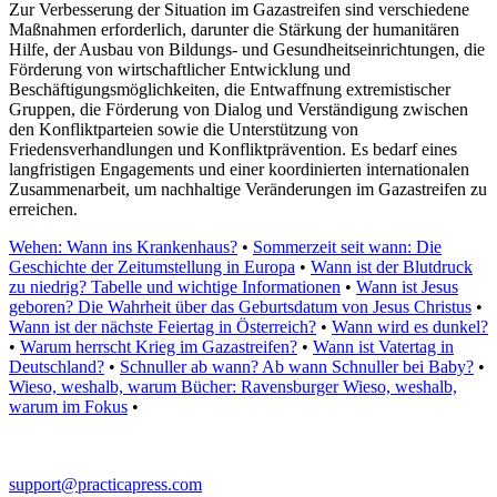
Zur Verbesserung der Situation im Gazastreifen sind verschiedene
Maßnahmen erforderlich, darunter die Stärkung der humanitären
Hilfe, der Ausbau von Bildungs- und Gesundheitseinrichtungen, die
Förderung von wirtschaftlicher Entwicklung und
Beschäftigungsmöglichkeiten, die Entwaffnung extremistischer
Gruppen, die Förderung von Dialog und Verständigung zwischen
den Konfliktparteien sowie die Unterstützung von
Friedensverhandlungen und Konfliktprävention. Es bedarf eines
langfristigen Engagements und einer koordinierten internationalen
Zusammenarbeit, um nachhaltige Veränderungen im Gazastreifen zu
erreichen.
Wehen: Wann ins Krankenhaus?
•
Sommerzeit seit wann: Die
Geschichte der Zeitumstellung in Europa
•
Wann ist der Blutdruck
zu niedrig? Tabelle und wichtige Informationen
•
Wann ist Jesus
geboren? Die Wahrheit über das Geburtsdatum von Jesus Christus
•
Wann ist der nächste Feiertag in Österreich?
•
Wann wird es dunkel?
•
Warum herrscht Krieg im Gazastreifen?
•
Wann ist Vatertag in
Deutschland?
•
Schnuller ab wann? Ab wann Schnuller bei Baby?
•
Wieso, weshalb, warum Bücher: Ravensburger Wieso, weshalb,
warum im Fokus
•
support@practicapress.com