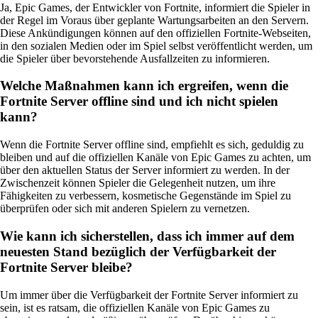
Ja, Epic Games, der Entwickler von Fortnite, informiert die Spieler in
der Regel im Voraus über geplante Wartungsarbeiten an den Servern.
Diese Ankündigungen können auf den offiziellen Fortnite-Webseiten,
in den sozialen Medien oder im Spiel selbst veröffentlicht werden, um
die Spieler über bevorstehende Ausfallzeiten zu informieren.
Welche Maßnahmen kann ich ergreifen, wenn die
Fortnite Server offline sind und ich nicht spielen
kann?
Wenn die Fortnite Server offline sind, empfiehlt es sich, geduldig zu
bleiben und auf die offiziellen Kanäle von Epic Games zu achten, um
über den aktuellen Status der Server informiert zu werden. In der
Zwischenzeit können Spieler die Gelegenheit nutzen, um ihre
Fähigkeiten zu verbessern, kosmetische Gegenstände im Spiel zu
überprüfen oder sich mit anderen Spielern zu vernetzen.
Wie kann ich sicherstellen, dass ich immer auf dem
neuesten Stand bezüglich der Verfügbarkeit der
Fortnite Server bleibe?
Um immer über die Verfügbarkeit der Fortnite Server informiert zu
sein, ist es ratsam, die offiziellen Kanäle von Epic Games zu