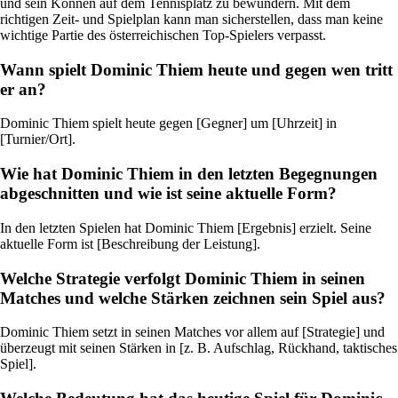
und sein Können auf dem Tennisplatz zu bewundern. Mit dem
richtigen Zeit- und Spielplan kann man sicherstellen, dass man keine
wichtige Partie des österreichischen Top-Spielers verpasst.
Wann spielt Dominic Thiem heute und gegen wen tritt
er an?
Dominic Thiem spielt heute gegen [Gegner] um [Uhrzeit] in
[Turnier/Ort].
Wie hat Dominic Thiem in den letzten Begegnungen
abgeschnitten und wie ist seine aktuelle Form?
In den letzten Spielen hat Dominic Thiem [Ergebnis] erzielt. Seine
aktuelle Form ist [Beschreibung der Leistung].
Welche Strategie verfolgt Dominic Thiem in seinen
Matches und welche Stärken zeichnen sein Spiel aus?
Dominic Thiem setzt in seinen Matches vor allem auf [Strategie] und
überzeugt mit seinen Stärken in [z. B. Aufschlag, Rückhand, taktisches
Spiel].