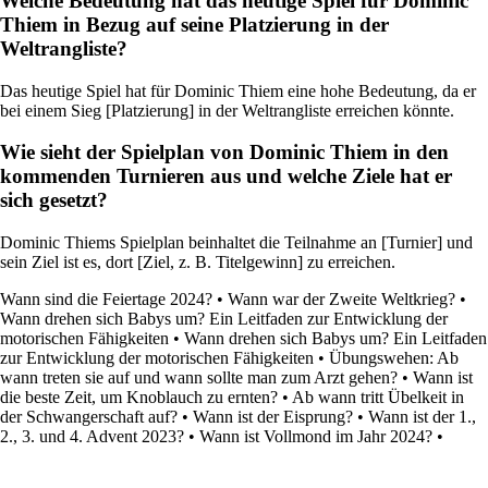
Welche Bedeutung hat das heutige Spiel für Dominic
Thiem in Bezug auf seine Platzierung in der
Weltrangliste?
Das heutige Spiel hat für Dominic Thiem eine hohe Bedeutung, da er
bei einem Sieg [Platzierung] in der Weltrangliste erreichen könnte.
Wie sieht der Spielplan von Dominic Thiem in den
kommenden Turnieren aus und welche Ziele hat er
sich gesetzt?
Dominic Thiems Spielplan beinhaltet die Teilnahme an [Turnier] und
sein Ziel ist es, dort [Ziel, z. B. Titelgewinn] zu erreichen.
Wann sind die Feiertage 2024?
•
Wann war der Zweite Weltkrieg?
•
Wann drehen sich Babys um? Ein Leitfaden zur Entwicklung der
motorischen Fähigkeiten
•
Wann drehen sich Babys um? Ein Leitfaden
zur Entwicklung der motorischen Fähigkeiten
•
Übungswehen: Ab
wann treten sie auf und wann sollte man zum Arzt gehen?
•
Wann ist
die beste Zeit, um Knoblauch zu ernten?
•
Ab wann tritt Übelkeit in
der Schwangerschaft auf?
•
Wann ist der Eisprung?
•
Wann ist der 1.,
2., 3. und 4. Advent 2023?
•
Wann ist Vollmond im Jahr 2024?
•