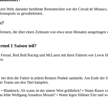
zen Welt, darunter berühmte Rennstrecken wie der Circuit de Monaco, 
Rennsports zu gewährleisten.
on?
23 Rennen, die über einen Zeitraum von etwa neun Monaten ausgetrage
mel 1 Saison teil?
 Ferrari, Red Bull Racing und McLaren mit ihren Fahrern wie Lewis Ha
en.
lt, bei dem die Fahrer in jedem Rennen Punkte sammeln. Am Ende der S
 die Teams um den Titel kämpfen.
n
•
Blutdruck: Ab wann ist der untere Wert gefährlich?
•
Wann Rasen ver
n lebte Wolfgang Amadeus Mozart?
•
Wann legen Hühner Eier und w