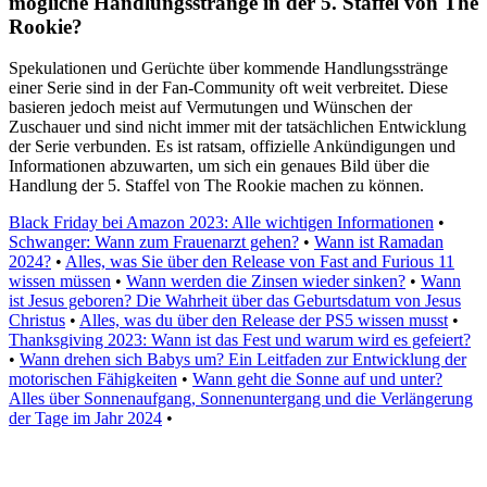
mögliche Handlungsstränge in der 5. Staffel von The
Rookie?
Spekulationen und Gerüchte über kommende Handlungsstränge
einer Serie sind in der Fan-Community oft weit verbreitet. Diese
basieren jedoch meist auf Vermutungen und Wünschen der
Zuschauer und sind nicht immer mit der tatsächlichen Entwicklung
der Serie verbunden. Es ist ratsam, offizielle Ankündigungen und
Informationen abzuwarten, um sich ein genaues Bild über die
Handlung der 5. Staffel von The Rookie machen zu können.
Black Friday bei Amazon 2023: Alle wichtigen Informationen
•
Schwanger: Wann zum Frauenarzt gehen?
•
Wann ist Ramadan
2024?
•
Alles, was Sie über den Release von Fast and Furious 11
wissen müssen
•
Wann werden die Zinsen wieder sinken?
•
Wann
ist Jesus geboren? Die Wahrheit über das Geburtsdatum von Jesus
Christus
•
Alles, was du über den Release der PS5 wissen musst
•
Thanksgiving 2023: Wann ist das Fest und warum wird es gefeiert?
•
Wann drehen sich Babys um? Ein Leitfaden zur Entwicklung der
motorischen Fähigkeiten
•
Wann geht die Sonne auf und unter?
Alles über Sonnenaufgang, Sonnenuntergang und die Verlängerung
der Tage im Jahr 2024
•