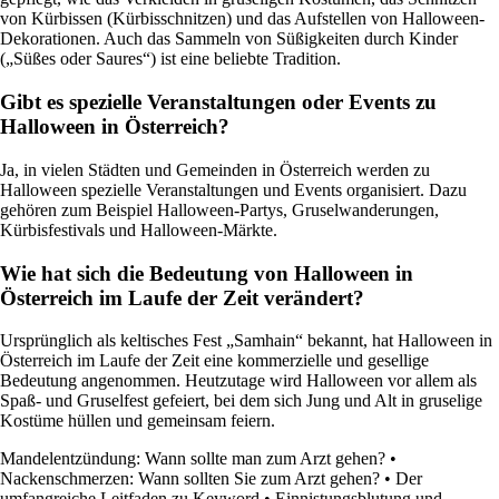
von Kürbissen (Kürbisschnitzen) und das Aufstellen von Halloween-
Dekorationen. Auch das Sammeln von Süßigkeiten durch Kinder
(„Süßes oder Saures“) ist eine beliebte Tradition.
Gibt es spezielle Veranstaltungen oder Events zu
Halloween in Österreich?
Ja, in vielen Städten und Gemeinden in Österreich werden zu
Halloween spezielle Veranstaltungen und Events organisiert. Dazu
gehören zum Beispiel Halloween-Partys, Gruselwanderungen,
Kürbisfestivals und Halloween-Märkte.
Wie hat sich die Bedeutung von Halloween in
Österreich im Laufe der Zeit verändert?
Ursprünglich als keltisches Fest „Samhain“ bekannt, hat Halloween in
Österreich im Laufe der Zeit eine kommerzielle und gesellige
Bedeutung angenommen. Heutzutage wird Halloween vor allem als
Spaß- und Gruselfest gefeiert, bei dem sich Jung und Alt in gruselige
Kostüme hüllen und gemeinsam feiern.
Mandelentzündung: Wann sollte man zum Arzt gehen?
•
Nackenschmerzen: Wann sollten Sie zum Arzt gehen?
•
Der
umfangreiche Leitfaden zu Keyword
•
Einnistungsblutung und