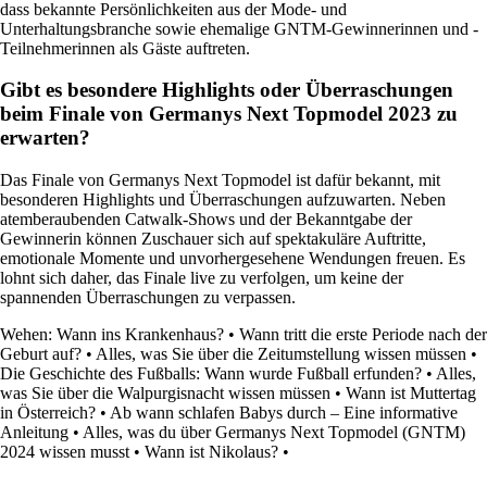
dass bekannte Persönlichkeiten aus der Mode- und
Unterhaltungsbranche sowie ehemalige GNTM-Gewinnerinnen und -
Teilnehmerinnen als Gäste auftreten.
Gibt es besondere Highlights oder Überraschungen
beim Finale von Germanys Next Topmodel 2023 zu
erwarten?
Das Finale von Germanys Next Topmodel ist dafür bekannt, mit
besonderen Highlights und Überraschungen aufzuwarten. Neben
atemberaubenden Catwalk-Shows und der Bekanntgabe der
Gewinnerin können Zuschauer sich auf spektakuläre Auftritte,
emotionale Momente und unvorhergesehene Wendungen freuen. Es
lohnt sich daher, das Finale live zu verfolgen, um keine der
spannenden Überraschungen zu verpassen.
Wehen: Wann ins Krankenhaus?
•
Wann tritt die erste Periode nach der
Geburt auf?
•
Alles, was Sie über die Zeitumstellung wissen müssen
•
Die Geschichte des Fußballs: Wann wurde Fußball erfunden?
•
Alles,
was Sie über die Walpurgisnacht wissen müssen
•
Wann ist Muttertag
in Österreich?
•
Ab wann schlafen Babys durch – Eine informative
Anleitung
•
Alles, was du über Germanys Next Topmodel (GNTM)
2024 wissen musst
•
Wann ist Nikolaus?
•