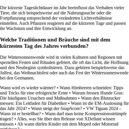
Die kürzeste Tageslichtdauer im Jahr beeinflusst das Verhalten vieler
Tiere, die sich beispielsweise auf die Nahrungssuche oder die
Fortpflanzung entsprechend der veränderten Lichtverhältnisse
einstellen. Auch Pflanzen reagieren auf die kürzeren Tage und passen
ihr Wachstum und ihre Entwicklung an.
Welche Traditionen und Bräuche sind mit dem
kürzesten Tag des Jahres verbunden?
Die Wintersonnenwende wird in vielen Kulturen und Regionen mit
speziellen Festen und Ritualen gefeiert, die oft das Licht, die Hoffnung
und den Neubeginn symbolisieren. Dazu gehören beispielsweise das
Julfest, das Weihnachtsfest oder auch das Fest der Wintersonnenwende
bei den Germanen.
Wann wird es wieder wärmer?
•
Wann Himbeeren schneiden: Tipps
und Tricks für eine erfolgreiche Ernte
•
Warum fressen Hunde Gras:
Die häufigsten Ursachen und Maßnahmen
•
Wann den Blutzucker
messen: Ein Leitfaden für Diabetiker
•
Wann ist die EM-Auslosung für
das Jahr 2024?
•
Wann steigt der SnapScore?
•
VW Tiguan 2024 –
Wann ist er bestellbar?
•
Wann darf man keine Kompressionsstrümpfe
tragen?
•
Alles, was Sie über den Release von XDefiant wissen
müssen
•
Ab wann dürfen Kinder mit dem Moped oder Motorrad