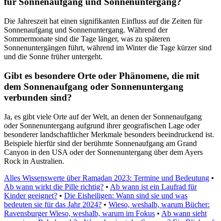
für Sonnenaufgang und Sonnenuntergang?
Die Jahreszeit hat einen signifikanten Einfluss auf die Zeiten für
Sonnenaufgang und Sonnenuntergang. Während der
Sommermonate sind die Tage länger, was zu späteren
Sonnenuntergängen führt, während im Winter die Tage kürzer sind
und die Sonne früher untergeht.
Gibt es besondere Orte oder Phänomene, die mit
dem Sonnenaufgang oder Sonnenuntergang
verbunden sind?
Ja, es gibt viele Orte auf der Welt, an denen der Sonnenaufgang
oder Sonnenuntergang aufgrund ihrer geografischen Lage oder
besonderer landschaftlicher Merkmale besonders beeindruckend ist.
Beispiele hierfür sind der berühmte Sonnenaufgang am Grand
Canyon in den USA oder der Sonnenuntergang über dem Ayers
Rock in Australien.
Alles Wissenswerte über Ramadan 2023: Termine und Bedeutung
•
Ab wann wirkt die Pille richtig?
•
Ab wann ist ein Laufrad für
Kinder geeignet?
•
Die Eisheiligen: Wann sind sie und was
bedeuten sie für das Jahr 2024?
•
Wieso, weshalb, warum Bücher:
Ravensburger Wieso, weshalb, warum im Fokus
•
Ab wann sieht