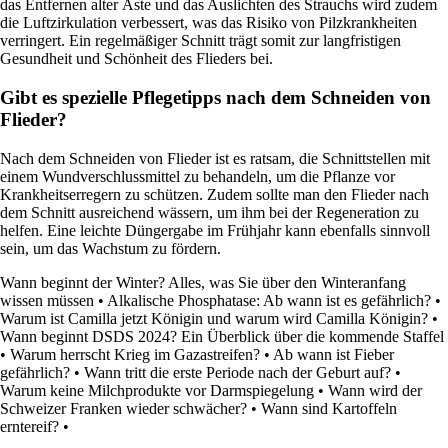
das Entfernen alter Äste und das Auslichten des Strauchs wird zudem
die Luftzirkulation verbessert, was das Risiko von Pilzkrankheiten
verringert. Ein regelmäßiger Schnitt trägt somit zur langfristigen
Gesundheit und Schönheit des Flieders bei.
Gibt es spezielle Pflegetipps nach dem Schneiden von
Flieder?
Nach dem Schneiden von Flieder ist es ratsam, die Schnittstellen mit
einem Wundverschlussmittel zu behandeln, um die Pflanze vor
Krankheitserregern zu schützen. Zudem sollte man den Flieder nach
dem Schnitt ausreichend wässern, um ihm bei der Regeneration zu
helfen. Eine leichte Düngergabe im Frühjahr kann ebenfalls sinnvoll
sein, um das Wachstum zu fördern.
Wann beginnt der Winter? Alles, was Sie über den Winteranfang
wissen müssen
•
Alkalische Phosphatase: Ab wann ist es gefährlich?
•
Warum ist Camilla jetzt Königin und warum wird Camilla Königin?
•
Wann beginnt DSDS 2024? Ein Überblick über die kommende Staffel
•
Warum herrscht Krieg im Gazastreifen?
•
Ab wann ist Fieber
gefährlich?
•
Wann tritt die erste Periode nach der Geburt auf?
•
Warum keine Milchprodukte vor Darmspiegelung
•
Wann wird der
Schweizer Franken wieder schwächer?
•
Wann sind Kartoffeln
erntereif?
•