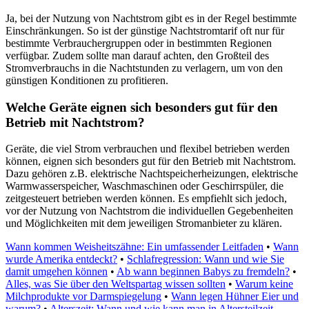
Ja, bei der Nutzung von Nachtstrom gibt es in der Regel bestimmte
Einschränkungen. So ist der günstige Nachtstromtarif oft nur für
bestimmte Verbrauchergruppen oder in bestimmten Regionen
verfügbar. Zudem sollte man darauf achten, den Großteil des
Stromverbrauchs in die Nachtstunden zu verlagern, um von den
günstigen Konditionen zu profitieren.
Welche Geräte eignen sich besonders gut für den
Betrieb mit Nachtstrom?
Geräte, die viel Strom verbrauchen und flexibel betrieben werden
können, eignen sich besonders gut für den Betrieb mit Nachtstrom.
Dazu gehören z.B. elektrische Nachtspeicherheizungen, elektrische
Warmwasserspeicher, Waschmaschinen oder Geschirrspüler, die
zeitgesteuert betrieben werden können. Es empfiehlt sich jedoch,
vor der Nutzung von Nachtstrom die individuellen Gegebenheiten
und Möglichkeiten mit dem jeweiligen Stromanbieter zu klären.
Wann kommen Weisheitszähne: Ein umfassender Leitfaden
•
Wann
wurde Amerika entdeckt?
•
Schlafregression: Wann und wie Sie
damit umgehen können
•
Ab wann beginnen Babys zu fremdeln?
•
Alles, was Sie über den Weltspartag wissen sollten
•
Warum keine
Milchprodukte vor Darmspiegelung
•
Wann legen Hühner Eier und
warum?
•
Alterszeit: Wann und wie kann man in Altersteilzeit