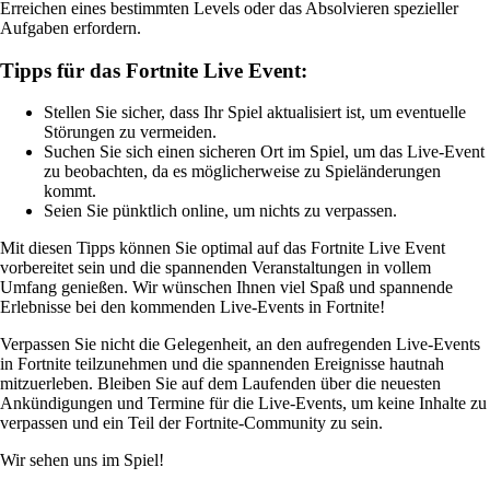
Erreichen eines bestimmten Levels oder das Absolvieren spezieller
Aufgaben erfordern.
Tipps für das Fortnite Live Event:
Stellen Sie sicher, dass Ihr Spiel aktualisiert ist, um eventuelle
Störungen zu vermeiden.
Suchen Sie sich einen sicheren Ort im Spiel, um das Live-Event
zu beobachten, da es möglicherweise zu Spieländerungen
kommt.
Seien Sie pünktlich online, um nichts zu verpassen.
Mit diesen Tipps können Sie optimal auf das Fortnite Live Event
vorbereitet sein und die spannenden Veranstaltungen in vollem
Umfang genießen. Wir wünschen Ihnen viel Spaß und spannende
Erlebnisse bei den kommenden Live-Events in Fortnite!
Verpassen Sie nicht die Gelegenheit, an den aufregenden Live-Events
in Fortnite teilzunehmen und die spannenden Ereignisse hautnah
mitzuerleben. Bleiben Sie auf dem Laufenden über die neuesten
Ankündigungen und Termine für die Live-Events, um keine Inhalte zu
verpassen und ein Teil der Fortnite-Community zu sein.
Wir sehen uns im Spiel!