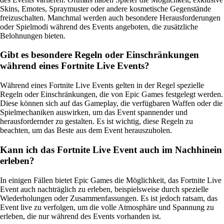
Skins, Emotes, Spraymuster oder andere kosmetische Gegenstände
freizuschalten. Manchmal werden auch besondere Herausforderungen
oder Spielmodi während des Events angeboten, die zusätzliche
Belohnungen bieten.
Gibt es besondere Regeln oder Einschränkungen
während eines Fortnite Live Events?
Während eines Fortnite Live Events gelten in der Regel spezielle
Regeln oder Einschränkungen, die von Epic Games festgelegt werden.
Diese können sich auf das Gameplay, die verfügbaren Waffen oder die
Spielmechaniken auswirken, um das Event spannender und
herausfordernder zu gestalten. Es ist wichtig, diese Regeln zu
beachten, um das Beste aus dem Event herauszuholen.
Kann ich das Fortnite Live Event auch im Nachhinein
erleben?
In einigen Fällen bietet Epic Games die Möglichkeit, das Fortnite Live
Event auch nachträglich zu erleben, beispielsweise durch spezielle
Wiederholungen oder Zusammenfassungen. Es ist jedoch ratsam, das
Event live zu verfolgen, um die volle Atmosphäre und Spannung zu
erleben, die nur während des Events vorhanden ist.