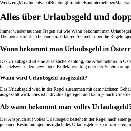
Werkzeug
Maschinen
Kanal
Beratung
Produkte
Bauunternehmen
Material
Alles über Urlaubsgeld und dopp
Immer wieder tauchen Fragen auf wie Wann bekommt man Urlaubsgeld? u
Themen ausführlich behandeln. Erfahren Sie mehr über die Regelunge
Wann bekommt man Urlaubsgeld in Österr
Das Urlaubsgeld ist eine zusätzliche Zahlung, die Arbeitnehmer in Öst
beispielsweise dem jeweiligen Kollektivvertrag oder der Vereinbarung 
Wann wird Urlaubsgeld ausgezahlt?
Das Urlaubsgeld wird in der Regel zusammen mit dem nächsten Gehalt 
ausgezahlt wird. Dies ist individuell geregelt und kann je nach Untern
Ab wann bekommt man volles Urlaubsgeld
Der Anspruch auf volles Urlaubsgeld besteht in der Regel nach einer ge
genauen Bestimmungen bezüglich des Urlaubsgeldes zu informieren, u