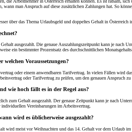
n, die Arbeitnehmer in Österreich erhalten können. Es ist ratsam, si
en, wann man Anspruch auf diese zusätzlichen Zahlungen hat. So könne
esser über das Thema Urlaubsgeld und doppeltes Gehalt in Österreich in
echnet?
n Gehalt ausgezahlt. Die genaue Auszahlungszeitpunkt kann je nach Unt
sweise ein bestimmter Prozentsatz des durchschnittlichen Monatsgehalts
r welchen Voraussetzungen?
vertrag oder einem anwendbaren Tarifvertrag. In vielen Fällen wird da
rbeitsvertrag oder Tarifvertrag zu prüfen, um den genauen Anspruch zu 
d wie hoch fällt es in der Regel aus?
tzlich zum Gehalt ausgezahlt. Der genaue Zeitpunkt kann je nach Unte
r individuellen Vereinbarungen im Arbeitsvertrag.
 wann wird es üblicherweise ausgezahlt?
. Gehalt wird meist vor Weihnachten und das 14. Gehalt vor dem Urlaub