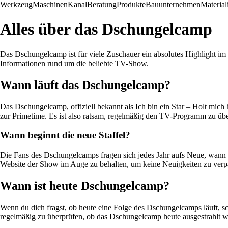
Werkzeug
Maschinen
Kanal
Beratung
Produkte
Bauunternehmen
Material
Alles über das Dschungelcamp
Das Dschungelcamp ist für viele Zuschauer ein absolutes Highlight im
Informationen rund um die beliebte TV-Show.
Wann läuft das Dschungelcamp?
Das Dschungelcamp, offiziell bekannt als Ich bin ein Star – Holt mich 
zur Primetime. Es ist also ratsam, regelmäßig den TV-Programm zu üb
Wann beginnt die neue Staffel?
Die Fans des Dschungelcamps fragen sich jedes Jahr aufs Neue, wann die
Website der Show im Auge zu behalten, um keine Neuigkeiten zu verp
Wann ist heute Dschungelcamp?
Wenn du dich fragst, ob heute eine Folge des Dschungelcamps läuft, sc
regelmäßig zu überprüfen, ob das Dschungelcamp heute ausgestrahlt w