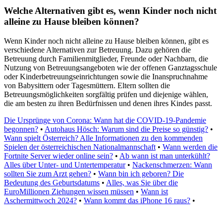
Welche Alternativen gibt es, wenn Kinder noch nicht
alleine zu Hause bleiben können?
Wenn Kinder noch nicht alleine zu Hause bleiben können, gibt es
verschiedene Alternativen zur Betreuung. Dazu gehören die
Betreuung durch Familienmitglieder, Freunde oder Nachbarn, die
Nutzung von Betreuungsangeboten wie der offenen Ganztagsschule
oder Kinderbetreuungseinrichtungen sowie die Inanspruchnahme
von Babysittern oder Tagesmüttern. Eltern sollten die
Betreuungsmöglichkeiten sorgfältig prüfen und diejenige wählen,
die am besten zu ihren Bedürfnissen und denen ihres Kindes passt.
Die Ursprünge von Corona: Wann hat die COVID-19-Pandemie
begonnen?
•
Autohaus Hösch: Warum sind die Preise so günstig?
•
Wann spielt Österreich? Alle Informationen zu den kommenden
Spielen der österreichischen Nationalmannschaft
•
Wann werden die
Fortnite Server wieder online sein?
•
Ab wann ist man unterkühlt?
Alles über Unter- und Untertemperatur
•
Nackenschmerzen: Wann
sollten Sie zum Arzt gehen?
•
Wann bin ich geboren? Die
Bedeutung des Geburtsdatums
•
Alles, was Sie über die
EuroMillionen Ziehungen wissen müssen
•
Wann ist
Aschermittwoch 2024?
•
Wann kommt das iPhone 16 raus?
•