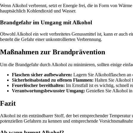
Wenn Alkohol verbrennt, setzt er Energie frei, die in Form von Wärme 
hauptsächlich Kohlendioxid und Wasser.
Brandgefahr im Umgang mit Alkohol
Obwohl Alkohol ein weit verbreitetes Genussmittel ist, kann er auch
besteht die Gefahr einer unkontrollierten Verbrennung.
Maßnahmen zur Brandprävention
Um die Brandgefahr durch Alkohol zu minimieren, sollten einige ein
Flaschen sicher aufbewahren:
Lagern Sie Alkoholflaschen an e
Sicherheitsabstand zu offenen Flammen:
Halten Sie Alkohol 
Feuerlöscher bereithalten:
Im Ernstfall ist es wichtig, schnell r
Verantwortungsbewusster Umgang:
Genießen Sie Alkohol in
Fazit
Alkohol ist ein entzündbarer Stoff, der bei entsprechender Temperatur
potenziellen Gefahren zu kennen und entsprechende Vorsichtsmaßnahm
Ab wann brennt Alkohol?