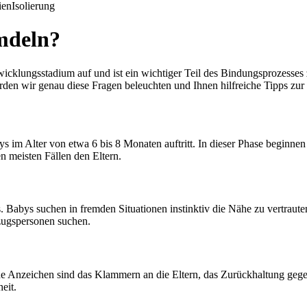
ien
Isolierung
mdeln?
wicklungsstadium auf und ist ein wichtiger Teil des Bindungsprozess
den wir genau diese Fragen beleuchten und Ihnen hilfreiche Tipps zu
bys im Alter von etwa 6 bis 8 Monaten auftritt. In dieser Phase begin
n meisten Fällen den Eltern.
. Babys suchen in fremden Situationen instinktiv die Nähe zu vertraut
ezugspersonen suchen.
sche Anzeichen sind das Klammern an die Eltern, das Zurückhaltung g
eit.