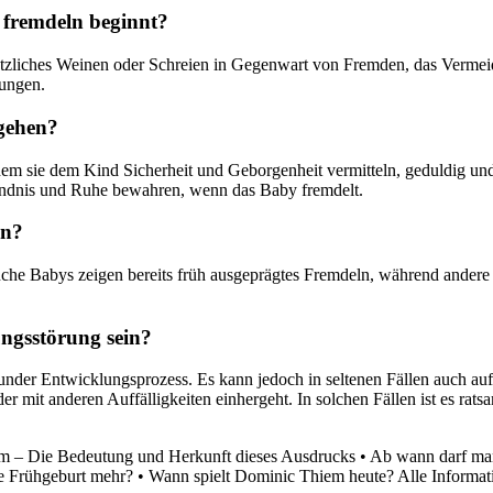
 fremdeln beginnt?
plötzliches Weinen oder Schreien in Gegenwart von Fremden, das Verm
bungen.
gehen?
dem sie dem Kind Sicherheit und Geborgenheit vermitteln, geduldig un
ändnis und Ruhe bewahren, wenn das Baby fremdelt.
ln?
Manche Babys zeigen bereits früh ausgeprägtes Fremdeln, während andere
ngsstörung sein?
sunder Entwicklungsprozess. Es kann jedoch in seltenen Fällen auch a
r mit anderen Auffälligkeiten einhergeht. In solchen Fällen ist es rats
m – Die Bedeutung und Herkunft dieses Ausdrucks
•
Ab wann darf man
e Frühgeburt mehr?
•
Wann spielt Dominic Thiem heute? Alle Informat